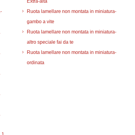
Extra-alta
-
Ruota lamellare non montata in miniatura-
gambo a vite
a
Ruota lamellare non montata in miniatura-
altro speciale fai da te
a
Ruota lamellare non montata in miniatura-
ordinata
a
a
a
 1