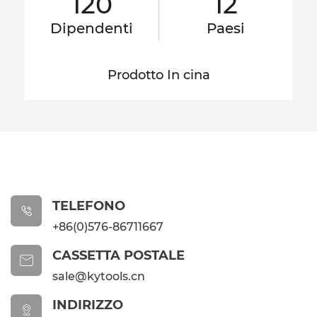
120
12
Dipendenti
Paesi
Prodotto In cina
TELEFONO

+86(0)576-86711667
CASSETTA POSTALE

sale@kytools.cn
INDIRIZZO
