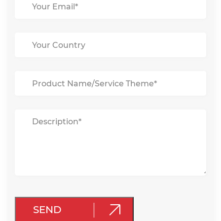

SEND