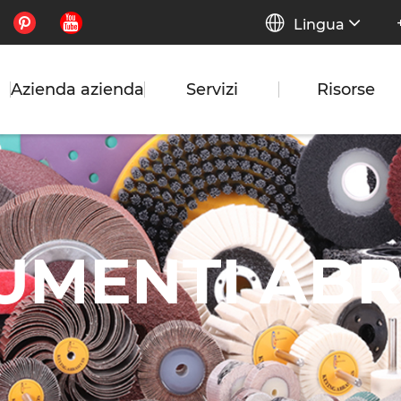


Lingua
Azienda azienda
Servizi
Risorse
UMENTI ABR