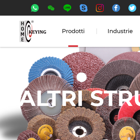






Prodotti
Industrie
ALTRI STR