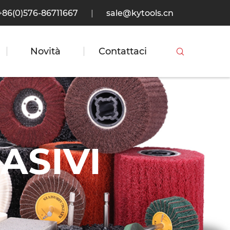
+86(0)576-86711667
|
sale@kytools.cn
Novità
Contattaci

ASIVI