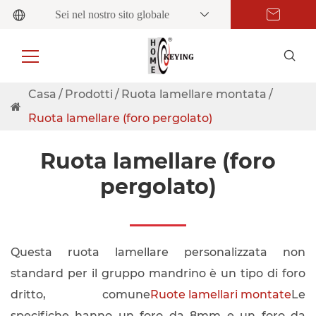
Sei nel nostro sito globale
Casa
Prodotti
Ruota lamellare montata
Ruota lamellare (foro pergolato)
Ruota lamellare (foro
pergolato)
Questa ruota lamellare personalizzata non
standard per il gruppo mandrino è un tipo di foro
dritto, comune
Ruote lamellari montate
Le
specifiche hanno un foro da 8mm e un foro da