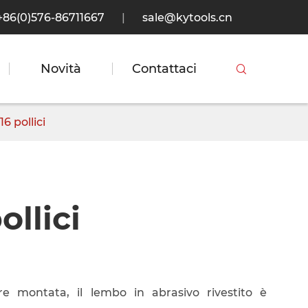
+86(0)576-86711667
|
sale@kytools.cn
Novità
Contattaci

6 pollici
ollici
re montata, il lembo in abrasivo rivestito è