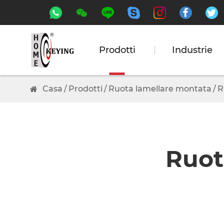






Prodotti
Industrie
Casa
Prodotti
Ruota lamellare montata
R
Ruota