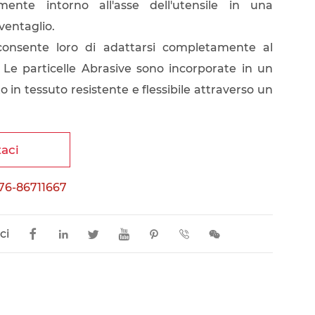
lmente intorno all'asse dell'utensile in una
ventaglio.
à consente loro di adattarsi completamente al
 Le particelle Abrasive sono incorporate in un
 in tessuto resistente e flessibile attraverso un
aci
76-86711667
ci






