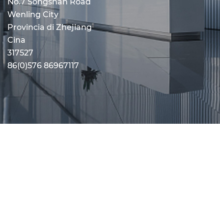
No.7 Songshan Road
Wenling City
Provincia di Zhejiang
Cina
317527
86(0)576 86967117