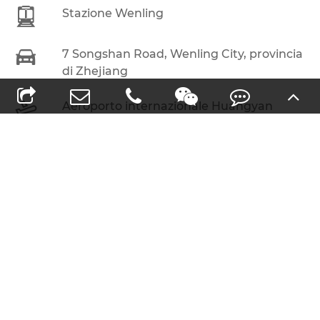

Stazione Wenling

7 Songshan Road, Wenling City, provincia
di Zhejiang

Aeroporto internazionale Huangyan

Disponibile in posizione di fabbrica
Ultime notizie e Blog
Come utilizzare le ruote lamellari
sulla fabbricazione del metallo?