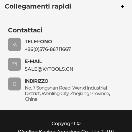
Collegamenti rapidi
Contattaci
TELEFONO
+86(0)576-86711667
E-MAIL
SALE@KYTOOLS.CN
INDIRIZZO
No. 7 Songshan Road, Wenxi Industrial
District, Wenling City, Zhejiang Province,
China
Copyright ©
Wenling Keying Abrasives Co., Ltd.
Tutti i