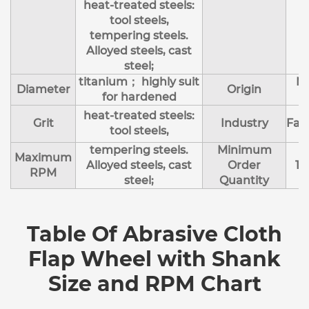
heat-treated steels:
tool steels,
tempering steels.
Alloyed steels, cast
steel;
titanium； highly suit
Ma
Diameter
Origin
for hardened
C
heat-treated steels:
Grit
Industry
Fab
tool steels,
tempering steels.
Minimum
Maximum
Alloyed steels, cast
Order
10
RPM
steel;
Quantity
Table Of Abrasive Cloth
Flap Wheel with Shank
Size and RPM Chart