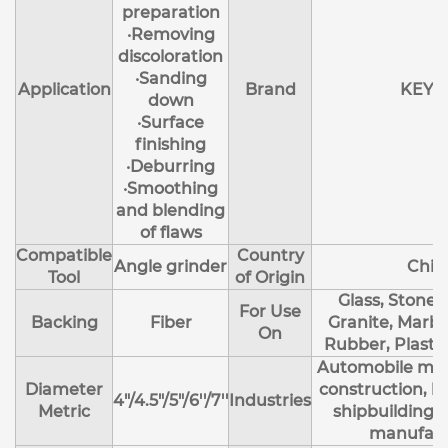
preparation
·Removing
discoloration
·Sanding
Application
Brand
KEYI
down
·Surface
finishing
·Deburring
·Smoothing
and blending
of flaws
Compatible
Country
Angle grinder
Chin
Tool
of Origin
Glass, Stone,
For Use
Backing
Fiber
Granite, Marbl
On
Rubber, Plastic
Automobile man
Diameter
construction, li
4"/4.5"/5"/6''/7''
Industries
Metric
shipbuilding,
manufact