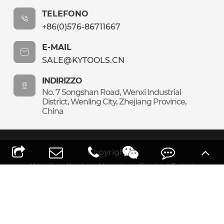
TELEFONO
+86(0)576-86711667
E-MAIL
SALE@KYTOOLS.CN
INDIRIZZO
No. 7 Songshan Road, Wenxi Industrial
District, Wenling City, Zhejiang Province,
China
Copyright ©
Wenling Keying Abrasives Co., Ltd.
Tutti i
diritti riservati.
Sitemap
|
Politica sulla Privacy