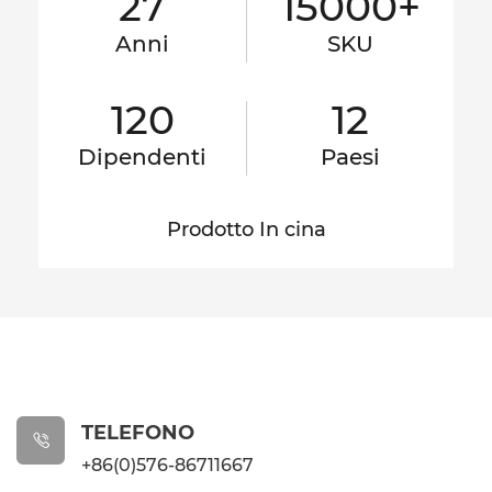
27
15000+
Anni
SKU
120
12
Dipendenti
Paesi
Prodotto In cina
TELEFONO

+86(0)576-86711667